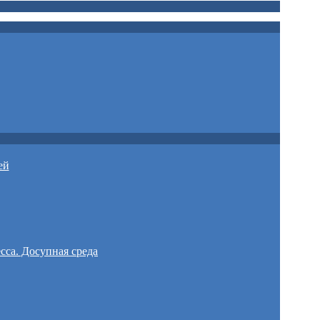
ей
сса. Досупная среда