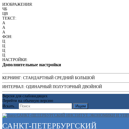
ИЗОБРАЖЕНИЯ:
ЧБ
ЦВ
ТЕКСТ:
A
A
A
ФОН:
Ц
Ц
Ц
Ц
НАСТРОЙКИ:
Дополнительные настройки
КЕРНИНГ:
СТАНДАРТНЫЙ
СРЕДНИЙ
БОЛЬШОЙ
ИНТЕРВАЛ:
ОДИНАРНЫЙ
ПОЛУТОРНЫЙ
ДВОЙНОЙ
Версия для слабовидящих
Перейти на обычную версию
Искать...
Ищем
САНКТ-ПЕТЕРБУРГСКИЙ