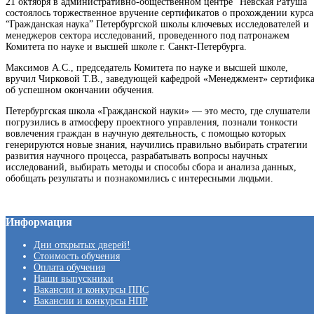
21 октября в административно-общественном центре “Невская Ратуша”
состоялось торжественное вручение сертификатов о прохождении курса
“Гражданская наука” Петербургской школы ключевых исследователей и
менеджеров сектора исследований, проведенного под патронажем
Комитета по науке и высшей школе г. Санкт-Петербурга.
Максимов А.С., председатель Комитета по науке и высшей школе,
вручил Чирковой Т.В., заведующей кафедрой «Менеджмент» сертифик
об успешном окончании обучения.
Петербургская школа «Гражданской науки» — это место, где слушатели
погрузились в атмосферу проектного управления, познали тонкости
вовлечения граждан в научную деятельность, с помощью которых
генерируются новые знания, научились правильно выбирать стратегии
развития научного процесса, разрабатывать вопросы научных
исследований, выбирать методы и способы сбора и анализа данных,
обобщать результаты и познакомились с интересными людьми.
Информация
Дни открытых дверей!
Стоимость обучения
Оплата обучения
Наши выпускники
Вакансии и конкурсы ППС
Вакансии и конкурсы НПР