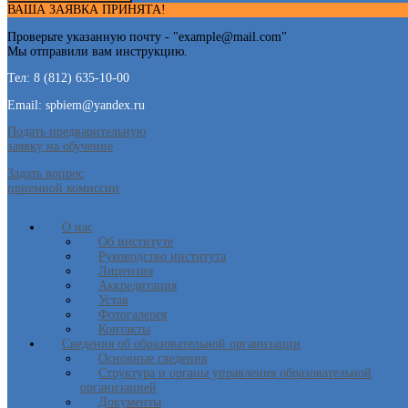
ВАША ЗАЯВКА ПРИНЯТА!
Проверьте указанную почту - "
example@mail.com
"
Мы отправили вам инструкцию.
Тел: 8 (812) 635-10-00
Email: spbiem@yandex.ru
Подать предварительную
заявку на обучение
Задать вопрос
приемной комиссии
О нас
Об институте
Руководство института
Лицензия
Аккредитация
Устав
Фотогалерея
Контакты
Сведения об образовательной организации
Основные сведения
Структура и органы управления образовательной
организацией
Документы