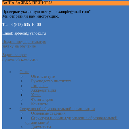
ВАША ЗАЯВКА ПРИНЯТА!
Проверьте указанную почту - "
example@mail.com
"
Мы отправили вам инструкцию.
Тел: 8 (812) 635-10-00
Email: spbiem@yandex.ru
Подать предварительную
заявку на обучение
Задать вопрос
приемной комиссии
О нас
Об институте
Руководство института
Лицензия
Аккредитация
Устав
Фотогалерея
Контакты
Сведения об образовательной организации
Основные сведения
Структура и органы управления образовательной
организацией
Документы