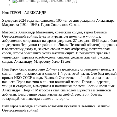
Имя ГЕРОЯ - АЛЕКСАНДР
5 февраля 2024 года исполнилось 100 лет со дня рождения Александра
Матросова (1924–1943), Героя Советского Союза.
Матросов Александр Матвеевич, советский солдат, герой Великой
Отечественной войны. Будучи курсантом пехотного училища,
добровольно отправился на фронт рядовым. 27 февраля 1943 года в бою
за деревню Чернушки (в районе п. Локня Псковской области) прорвалс
к вражескому дзоту и, закрыв своим телом амбразуру, пожертвовал
собой, чтобы обеспечить успех наступающих. В результате враг был
уничтожен, деревня освобождена, спасены десятки жизней русских
солдат. Александру Матросову было 19 лет!
Имя Героя было присвоено 254-му гвардейскому стрелковому полку, а
сам он навечно зачислен в списки 1-й роты этой части. Это был первый
приказ НКО СССР в годы Великой Отечественной войны о зачислении
павшего Героя навечно в списки воинской части. Города и деревни,
улицы и стадионы, мемориалы и памятники по всей России носят имя
Александра. Подвиг Матросова стал символом мужества и воинской
доблести. Бесстрашно отдав жизнь за своё Отечество и боевых
товарищей, он навсегда вошел в историю.
Имя Героя навсегда вписано золотыми буквами в летопись Великой
Отечественной войны!