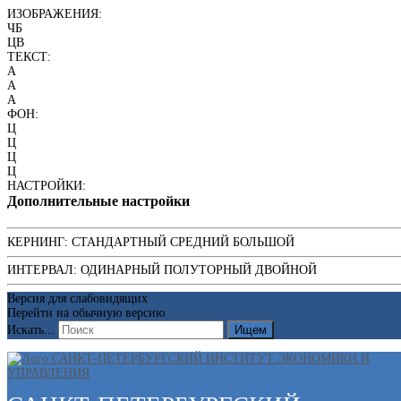
ИЗОБРАЖЕНИЯ:
ЧБ
ЦВ
ТЕКСТ:
A
A
A
ФОН:
Ц
Ц
Ц
Ц
НАСТРОЙКИ:
Дополнительные настройки
КЕРНИНГ:
СТАНДАРТНЫЙ
СРЕДНИЙ
БОЛЬШОЙ
ИНТЕРВАЛ:
ОДИНАРНЫЙ
ПОЛУТОРНЫЙ
ДВОЙНОЙ
Версия для слабовидящих
Перейти на обычную версию
Искать...
Ищем