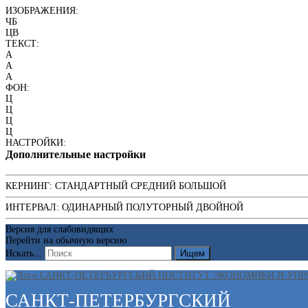
ИЗОБРАЖЕНИЯ:
ЧБ
ЦВ
ТЕКСТ:
A
A
A
ФОН:
Ц
Ц
Ц
Ц
НАСТРОЙКИ:
Дополнительные настройки
КЕРНИНГ:
СТАНДАРТНЫЙ
СРЕДНИЙ
БОЛЬШОЙ
ИНТЕРВАЛ:
ОДИНАРНЫЙ
ПОЛУТОРНЫЙ
ДВОЙНОЙ
Версия для слабовидящих
Перейти на обычную версию
Искать...
Ищем
САНКТ-ПЕТЕРБУРГСКИЙ