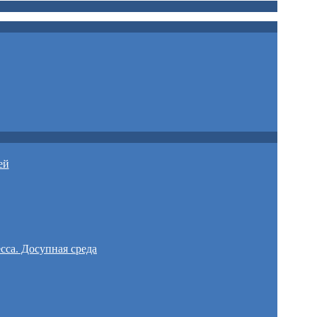
ей
сса. Досупная среда