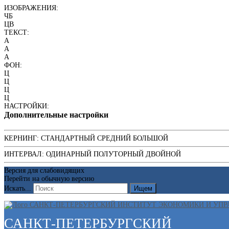
ИЗОБРАЖЕНИЯ:
ЧБ
ЦВ
ТЕКСТ:
A
A
A
ФОН:
Ц
Ц
Ц
Ц
НАСТРОЙКИ:
Дополнительные настройки
КЕРНИНГ:
СТАНДАРТНЫЙ
СРЕДНИЙ
БОЛЬШОЙ
ИНТЕРВАЛ:
ОДИНАРНЫЙ
ПОЛУТОРНЫЙ
ДВОЙНОЙ
Версия для слабовидящих
Перейти на обычную версию
Искать...
Ищем
САНКТ-ПЕТЕРБУРГСКИЙ