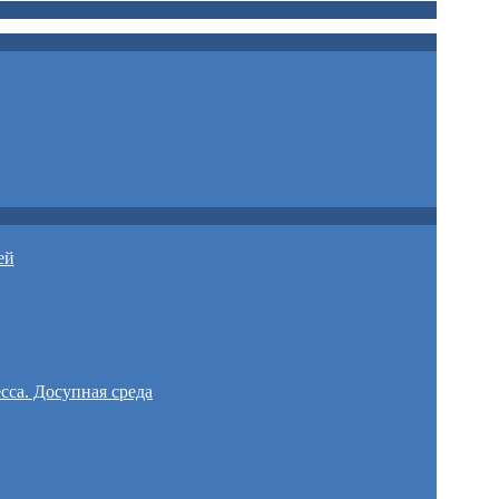
ей
сса. Досупная среда