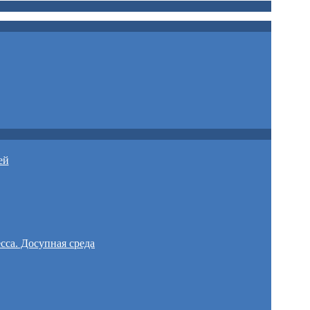
ей
сса. Досупная среда