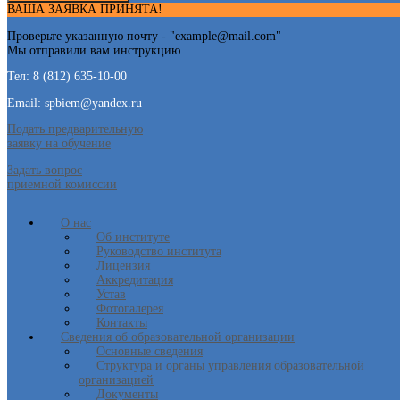
ВАША ЗАЯВКА ПРИНЯТА!
Проверьте указанную почту - "
example@mail.com
"
Мы отправили вам инструкцию.
Тел: 8 (812) 635-10-00
Email: spbiem@yandex.ru
Подать предварительную
заявку на обучение
Задать вопрос
приемной комиссии
О нас
Об институте
Руководство института
Лицензия
Аккредитация
Устав
Фотогалерея
Контакты
Сведения об образовательной организации
Основные сведения
Структура и органы управления образовательной
организацией
Документы