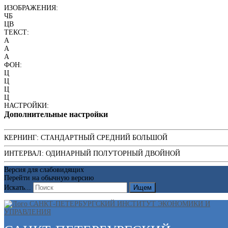
ИЗОБРАЖЕНИЯ:
ЧБ
ЦВ
ТЕКСТ:
A
A
A
ФОН:
Ц
Ц
Ц
Ц
НАСТРОЙКИ:
Дополнительные настройки
КЕРНИНГ:
СТАНДАРТНЫЙ
СРЕДНИЙ
БОЛЬШОЙ
ИНТЕРВАЛ:
ОДИНАРНЫЙ
ПОЛУТОРНЫЙ
ДВОЙНОЙ
Версия для слабовидящих
Перейти на обычную версию
Искать...
Ищем