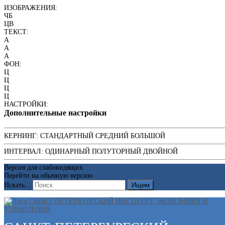
ИЗОБРАЖЕНИЯ:
ЧБ
ЦВ
ТЕКСТ:
A
A
A
ФОН:
Ц
Ц
Ц
Ц
НАСТРОЙКИ:
Дополнительные настройки
КЕРНИНГ:
СТАНДАРТНЫЙ
СРЕДНИЙ
БОЛЬШОЙ
ИНТЕРВАЛ:
ОДИНАРНЫЙ
ПОЛУТОРНЫЙ
ДВОЙНОЙ
Версия для слабовидящих
Перейти на обычную версию
Искать...
Ищем