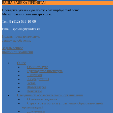
ВАША ЗАЯВКА ПРИНЯТА!
Проверьте указанную почту - "
example@mail.com
"
Мы отправили вам инструкцию.
Тел: 8 (812) 635-10-00
Email: spbiem@yandex.ru
Подать предварительную
заявку на обучение
Задать вопрос
приемной комиссии
О нас
Об институте
Руководство института
Лицензия
Аккредитация
Устав
Фотогалерея
Контакты
Сведения об образовательной организации
Основные сведения
Структура и органы управления образовательной
организацией
Документы