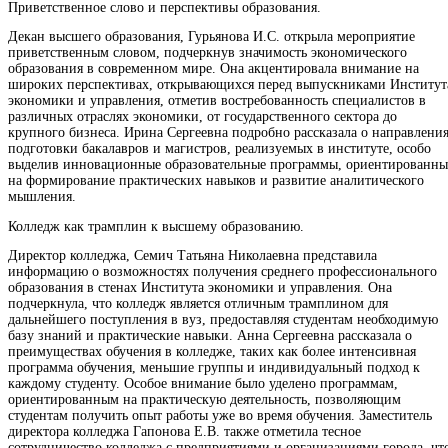
Приветственное слово и перспективы образования.
Декан высшего образования, Гурьянова И.С. открыла мероприятие
приветственным словом, подчеркнув значимость экономического
образования в современном мире. Она акцентировала внимание на
широких перспективах, открывающихся перед выпускниками Институт
экономики и управления, отметив востребованность специалистов в
различных отраслях экономики, от государственного сектора до
крупного бизнеса. Ирина Сергеевна подробно рассказала о направлени
подготовки бакалавров и магистров, реализуемых в институте, особо
выделив инновационные образовательные программы, ориентированны
на формирование практических навыков и развитие аналитического
мышления.
Колледж как трамплин к высшему образованию.
Директор колледжа, Семич Татьяна Николаевна представила
информацию о возможностях получения среднего профессионального
образования в стенах Института экономики и управления. Она
подчеркнула, что колледж является отличным трамплином для
дальнейшего поступления в вуз, предоставляя студентам необходимую
базу знаний и практические навыки. Анна Сергеевна рассказала о
преимуществах обучения в колледже, таких как более интенсивная
программа обучения, меньшие группы и индивидуальный подход к
каждому студенту. Особое внимание было уделено программам,
ориентированным на практическую деятельность, позволяющим
студентам получить опыт работы уже во время обучения. Заместитель
директора колледжа Гапонова Е.В. также отметила тесное
сотрудничество колледжа с предприятиями и организациями города, чт