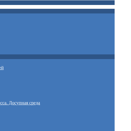
ей
сса. Досупная среда