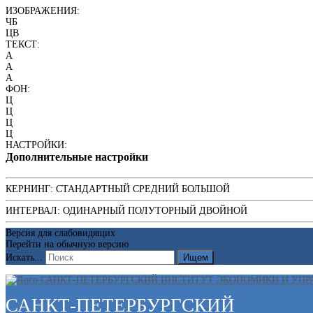
ИЗОБРАЖЕНИЯ:
ЧБ
ЦВ
ТЕКСТ:
A
A
A
ФОН:
Ц
Ц
Ц
Ц
НАСТРОЙКИ:
Дополнительные настройки
КЕРНИНГ:
СТАНДАРТНЫЙ
СРЕДНИЙ
БОЛЬШОЙ
ИНТЕРВАЛ:
ОДИНАРНЫЙ
ПОЛУТОРНЫЙ
ДВОЙНОЙ
Версия для слабовидящих
Перейти на обычную версию
Искать...
Ищем
САНКТ-ПЕТЕРБУРГСКИЙ