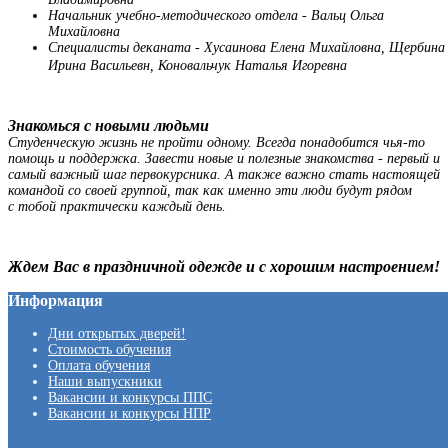
Начальник учебно-методического отдела - Вальц Ольга
Михайловна
Специалисты деканата - Хусаинова Елена Михайловна, Щербина
Ирина Васильевн, Коновальчук Наталья Игоревна
Знакомься с новыми людьми
Студенческую жизнь не пройти одному. Всегда понадобится чья-то
помощь и поддержка. Завести новые и полезные знакомства - первый и
самый важный шаг первокурсника. А также важно стать настоящей
командой со своей группой, так как именно эти люди будут рядом
с тобой практически каждый день.
Ждем Вас в праздничной одежде и с хорошим настроением!
Информация
Дни открытых дверей!
Стоимость обучения
Оплата обучения
Наши выпускники
Вакансии и конкурсы ППС
Вакансии и конкурсы НПР