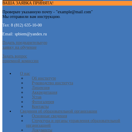
ВАША ЗАЯВКА ПРИНЯТА!
Проверьте указанную почту - "
example@mail.com
"
Мы отправили вам инструкцию.
Тел: 8 (812) 635-10-00
Email: spbiem@yandex.ru
Подать предварительную
заявку на обучение
Задать вопрос
приемной комиссии
О нас
Об институте
Руководство института
Лицензия
Аккредитация
Устав
Фотогалерея
Контакты
Сведения об образовательной организации
Основные сведения
Структура и органы управления образовательной
организацией
Документы