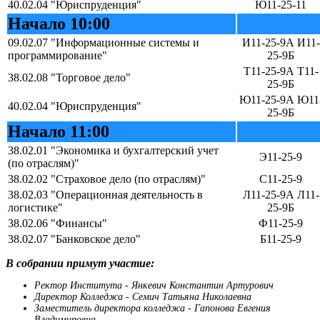
40.02.04 "Юриспруденция"
Ю11-25-11
Начало 10:00
09.02.07 "Информационные системы и
И11-25-9А И11-
программирование"
25-9Б
Т11-25-9А Т11-
38.02.08 "Торговое дело"
25-9Б
Ю11-25-9А Ю11
40.02.04 "Юриспруденция"
25-9Б
Начало 11:00
38.02.01 "Экономика и бухгалтерский учет
Э11-25-9
(по отраслям)"
38.02.02 "Страховое дело (по отраслям)"
С11-25-9
38.02.03 "Операционная деятельность в
Л11-25-9А Л11-
логистике"
25-9Б
38.02.06 "Финансы"
Ф11-25-9
38.02.07 "Банковское дело"
Б11-25-9
В собрании примут участие:
Ректор Института - Янкевич Константин Артурович
Директор Колледжа - Семич Татьяна Николаевна
Заместитель директора колледжа - Гапонова Евгения
Владимировна