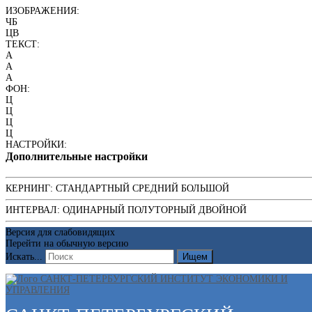
ИЗОБРАЖЕНИЯ:
ЧБ
ЦВ
ТЕКСТ:
A
A
A
ФОН:
Ц
Ц
Ц
Ц
НАСТРОЙКИ:
Дополнительные настройки
КЕРНИНГ:
СТАНДАРТНЫЙ
СРЕДНИЙ
БОЛЬШОЙ
ИНТЕРВАЛ:
ОДИНАРНЫЙ
ПОЛУТОРНЫЙ
ДВОЙНОЙ
Версия для слабовидящих
Перейти на обычную версию
Искать...
Ищем