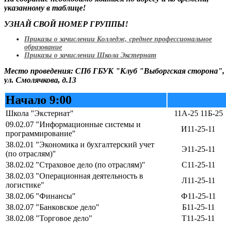
указанному в таблице!
УЗНАЙ СВОЙ НОМЕР ГРУППЫ!
Приказы о зачислении Колледж, среднее профессиональное
образование
Приказы о зачислении Школа Экстернат
Место проведения:
СПб ГБУК "Клуб "Выборгская сторона",
ул. Смолячкова, д.13
Начало 9:00
Школа "Экстернат"
11А-25 11Б-25
09.02.07 "Информационные системы и
И11-25-11
программирование"
38.02.01 "Экономика и бухгалтерский учет
Э11-25-11
(по отраслям)"
38.02.02 "Страховое дело (по отраслям)"
С11-25-11
38.02.03 "Операционная деятельность в
Л11-25-11
логистике"
38.02.06 "Финансы"
Ф11-25-11
38.02.07 "Банковское дело"
Б11-25-11
38.02.08 "Торговое дело"
Т11-25-11