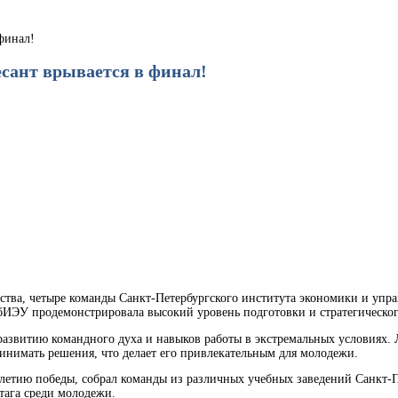
финал!
ант врывается в финал!
ества, четыре команды Санкт-Петербургского института экономики и уп
ЭУ продемонстрировала высокий уровень подготовки и стратегического
азвитию командного духа и навыков работы в экстремальных условиях. Ла
инимать решения, что делает его привлекательным для молодежи.
тию победы, собрал команды из различных учебных заведений Санкт-П
тага среди молодежи.