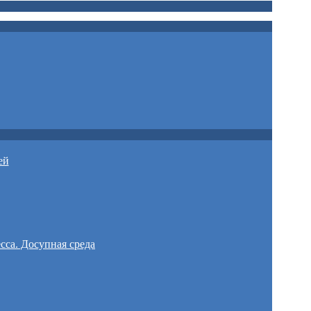
ей
сса. Досупная среда