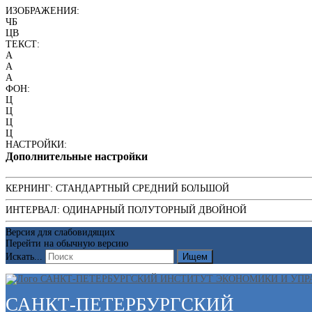
ИЗОБРАЖЕНИЯ:
ЧБ
ЦВ
ТЕКСТ:
A
A
A
ФОН:
Ц
Ц
Ц
Ц
НАСТРОЙКИ:
Дополнительные настройки
КЕРНИНГ:
СТАНДАРТНЫЙ
СРЕДНИЙ
БОЛЬШОЙ
ИНТЕРВАЛ:
ОДИНАРНЫЙ
ПОЛУТОРНЫЙ
ДВОЙНОЙ
Версия для слабовидящих
Перейти на обычную версию
Искать...
Ищем
САНКТ-ПЕТЕРБУРГСКИЙ