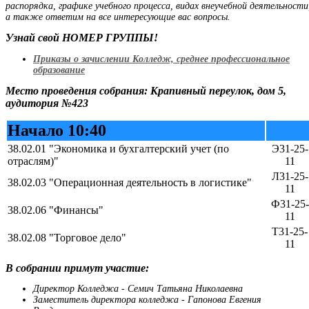
распорядка, графике учебного процесса, видах внеучебной деятельности
а также ответим на все интересующие вас вопросы.
Узнай свой НОМЕР ГРУППЫ!
Приказы о зачислении Колледж, среднее профессиональное
образование
Место проведения собрания: Крапивный переулок, дом 5,
аудитория №423
Начало 10:40
38.02.01 "Экономика и бухгалтерский учет (по
Э31-25-
отраслям)"
11
Л31-25-
38.02.03 "Операционная деятельность в логистике"
11
Ф31-25-
38.02.06 "Финансы"
11
Т31-25-
38.02.08 "Торговое дело"
11
В собрании примут участие:
Директор Колледжа - Семич Татьяна Николаевна
Заместитель директора колледжа - Гапонова Евгения