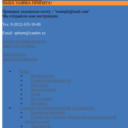
ВАША ЗАЯВКА ПРИНЯТА!
Проверьте указанную почту - "
example@mail.com
"
Мы отправили вам инструкцию.
Тел: 8 (812) 635-10-00
Email: spbiem@yandex.ru
Подать предварительную
заявку на обучение
Задать вопрос
приемной комиссии
О нас
Об институте
Руководство института
Лицензия
Аккредитация
Устав
Фотогалерея
Контакты
Сведения об образовательной организации
Основные сведения
Структура и органы управления образовательной
организацией
Документы