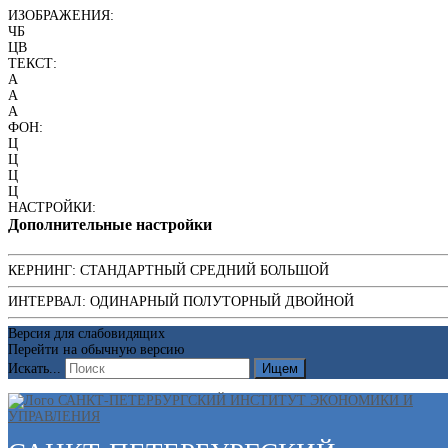
ИЗОБРАЖЕНИЯ:
ЧБ
ЦВ
ТЕКСТ:
A
A
A
ФОН:
Ц
Ц
Ц
Ц
НАСТРОЙКИ:
Дополнительные настройки
КЕРНИНГ:
СТАНДАРТНЫЙ
СРЕДНИЙ
БОЛЬШОЙ
ИНТЕРВАЛ:
ОДИНАРНЫЙ
ПОЛУТОРНЫЙ
ДВОЙНОЙ
Версия для слабовидящих
Перейти на обычную версию
Искать...
Ищем