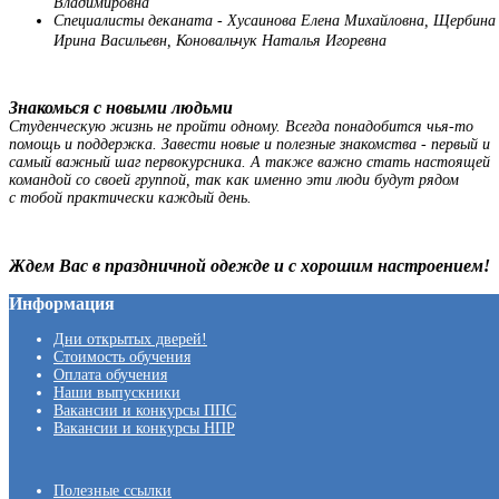
Владимировна
Специалисты деканата - Хусаинова Елена Михайловна, Щербина
Ирина Васильевн, Коновальчук Наталья Игоревна
Знакомься с новыми людьми
Студенческую жизнь не пройти одному. Всегда понадобится чья-то
помощь и поддержка. Завести новые и полезные знакомства - первый и
самый важный шаг первокурсника. А также важно стать настоящей
командой со своей группой, так как именно эти люди будут рядом
с тобой практически каждый день.
Ждем Вас в праздничной одежде и с хорошим настроением!
Информация
Дни открытых дверей!
Стоимость обучения
Оплата обучения
Наши выпускники
Вакансии и конкурсы ППС
Вакансии и конкурсы НПР
Полезные ссылки