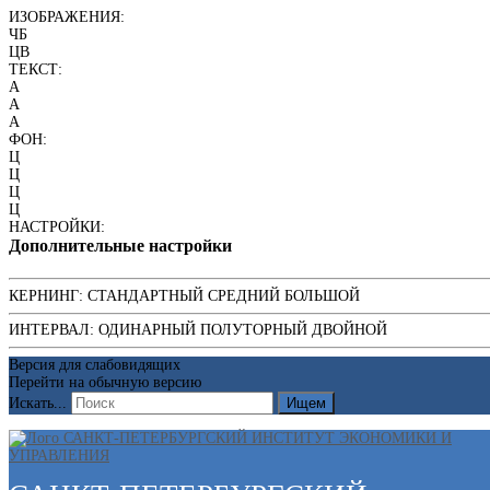
ИЗОБРАЖЕНИЯ:
ЧБ
ЦВ
ТЕКСТ:
A
A
A
ФОН:
Ц
Ц
Ц
Ц
НАСТРОЙКИ:
Дополнительные настройки
КЕРНИНГ:
СТАНДАРТНЫЙ
СРЕДНИЙ
БОЛЬШОЙ
ИНТЕРВАЛ:
ОДИНАРНЫЙ
ПОЛУТОРНЫЙ
ДВОЙНОЙ
Версия для слабовидящих
Перейти на обычную версию
Искать...
Ищем