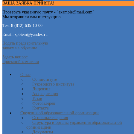
ВАША ЗАЯВКА ПРИНЯТА!
Проверьте указанную почту - "
example@mail.com
"
Мы отправили вам инструкцию.
Тел: 8 (812) 635-10-00
Email: spbiem@yandex.ru
Подать предварительную
заявку на обучение
Задать вопрос
приемной комиссии
О нас
Об институте
Руководство института
Лицензия
Аккредитация
Устав
Фотогалерея
Контакты
Сведения об образовательной организации
Основные сведения
Структура и органы управления образовательной
организацией
Документы