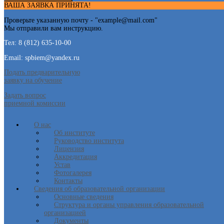
ВАША ЗАЯВКА ПРИНЯТА!
Проверьте указанную почту - "
example@mail.com
"
Мы отправили вам инструкцию.
Тел: 8 (812) 635-10-00
Email: spbiem@yandex.ru
Подать предварительную
заявку на обучение
Задать вопрос
приемной комиссии
О нас
Об институте
Руководство института
Лицензия
Аккредитация
Устав
Фотогалерея
Контакты
Сведения об образовательной организации
Основные сведения
Структура и органы управления образовательной
организацией
Документы