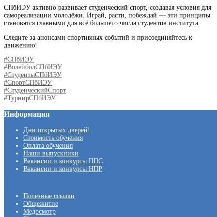
СПбИЭУ активно развивает студенческий спорт, создавая условия для
самореализации молодёжи. Играй, расти, побеждай — эти принципы
становятся главными для всё большего числа студентов института.
Следите за анонсами спортивных событий и присоединяйтесь к
движению!
#СПбИЭУ
#ВолейболСПбИЭУ
#СтудентыСПбИЭУ
#СпортСПбИЭУ
#СтуденческийСпорт
#ТурнирСПбИЭУ
Информация
Дни открытых дверей!
Стоимость обучения
Оплата обучения
Наши выпускники
Вакансии и конкурсы ППС
Вакансии и конкурсы НПР
Полезные ссылки
Общежитие
Медосмотр