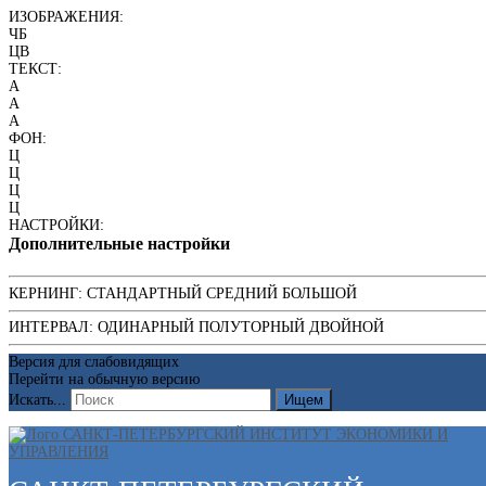
ИЗОБРАЖЕНИЯ:
ЧБ
ЦВ
ТЕКСТ:
A
A
A
ФОН:
Ц
Ц
Ц
Ц
НАСТРОЙКИ:
Дополнительные настройки
КЕРНИНГ:
СТАНДАРТНЫЙ
СРЕДНИЙ
БОЛЬШОЙ
ИНТЕРВАЛ:
ОДИНАРНЫЙ
ПОЛУТОРНЫЙ
ДВОЙНОЙ
Версия для слабовидящих
Перейти на обычную версию
Искать...
Ищем