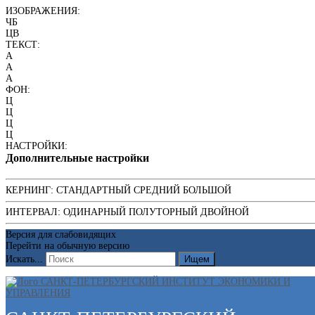
ИЗОБРАЖЕНИЯ:
ЧБ
ЦВ
ТЕКСТ:
A
A
A
ФОН:
Ц
Ц
Ц
Ц
НАСТРОЙКИ:
Дополнительные настройки
КЕРНИНГ:
СТАНДАРТНЫЙ
СРЕДНИЙ
БОЛЬШОЙ
ИНТЕРВАЛ:
ОДИНАРНЫЙ
ПОЛУТОРНЫЙ
ДВОЙНОЙ
Версия для слабовидящих
Перейти на обычную версию
Искать...
Ищем