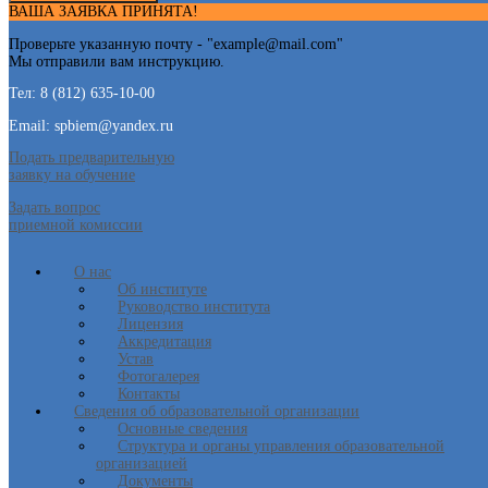
ВАША ЗАЯВКА ПРИНЯТА!
Проверьте указанную почту - "
example@mail.com
"
Мы отправили вам инструкцию.
Тел: 8 (812) 635-10-00
Email: spbiem@yandex.ru
Подать предварительную
заявку на обучение
Задать вопрос
приемной комиссии
О нас
Об институте
Руководство института
Лицензия
Аккредитация
Устав
Фотогалерея
Контакты
Сведения об образовательной организации
Основные сведения
Структура и органы управления образовательной
организацией
Документы