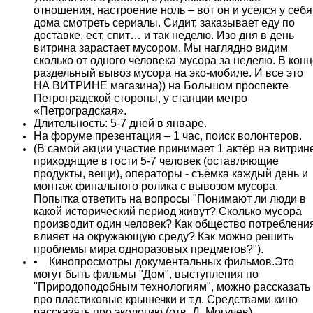
отношения, настроение ноль – вот он и уселся у себя
дома смотреть сериалы. Сидит, заказывает еду по
доставке, ест, спит… и так неделю. Изо дня в день
витрина зарастает мусором. Мы наглядно видим
сколько от одного человека мусора за неделю. В кон
раздельный вывоз мусора на эко-мобиле. И все это
НА ВИТРИНЕ магазина)) на Большом проспекте
Петроградской стороны, у станции метро
«Петроградская».
Длительность: 5-7 дней в январе.
На форуме презентация – 1 час, поиск волонтеров.
(В самой акции участие принимает 1 актёр на витрин
приходящие в гости 5-7 человек (оставляющие
продукты, вещи), операторы - съёмка каждый день и
монтаж финального ролика с вывозом мусора.
Попытка ответить на вопросы "Понимают ли люди в
какой исторический период живут? Сколько мусора
производит один человек? Как общество потреблени
влияет на окружающую среду? Как можно решить
проблемы мира одноразовых предметов?").
• Кинопросмотры документальных фильмов.Это
могут быть фильмы "Дом", выступления по
"Природоподобным технологиям", можно рассказать
про пластиковые крышечки и т.д. Средствами кино
рассказать про экологию (отв. Д. Могучев)