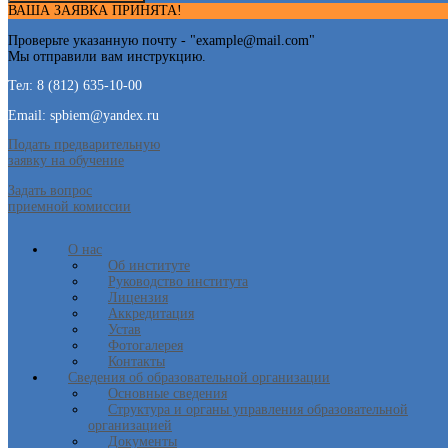
ВАША ЗАЯВКА ПРИНЯТА!
Проверьте указанную почту - "
example@mail.com
"
Мы отправили вам инструкцию.
Тел: 8 (812) 635-10-00
Email: spbiem@yandex.ru
Подать предварительную
заявку на обучение
Задать вопрос
приемной комиссии
О нас
Об институте
Руководство института
Лицензия
Аккредитация
Устав
Фотогалерея
Контакты
Сведения об образовательной организации
Основные сведения
Структура и органы управления образовательной
организацией
Документы