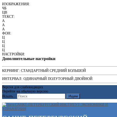
ИЗОБРАЖЕНИЯ:
ЧБ
ЦВ
ТЕКСТ:
A
A
A
ФОН:
Ц
Ц
Ц
Ц
НАСТРОЙКИ:
Дополнительные настройки
КЕРНИНГ:
СТАНДАРТНЫЙ
СРЕДНИЙ
БОЛЬШОЙ
ИНТЕРВАЛ:
ОДИНАРНЫЙ
ПОЛУТОРНЫЙ
ДВОЙНОЙ
Версия для слабовидящих
Перейти на обычную версию
Искать...
Ищем