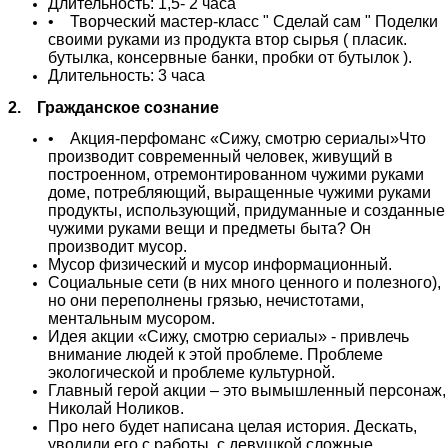
Длительность: 1,5- 2 часа
• Творческий мастер-класс " Сделай сам " Поделки
своими руками из продукта втор сырья ( пласик.
бутылка, консервные банки, пробки от бутылок ).
Длительность: 3 часа
2. Гражданское сознание
• Акция-перфоманс «Сижу, смотрю сериалы»Что
производит современный человек, живущий в
построенном, отремонтированном чужими руками
доме, потребляющий, выращенные чужими руками
продукты, использующий, придуманные и созданные
чужими руками вещи и предметы быта? Он
производит мусор.
Мусор физический и мусор информационный.
Социальные сети (в них много ценного и полезного),
но они переполнены грязью, нечистотами,
ментальным мусором.
Идея акции «Сижу, смотрю сериалы» - привлечь
внимание людей к этой проблеме. Проблеме
экологической и проблеме культурной.
Главный герой акции – это вымышленный персонаж,
Николай Ноликов.
Про него будет написана целая история. Дескать,
уволили его с работы, с девушкой сложные