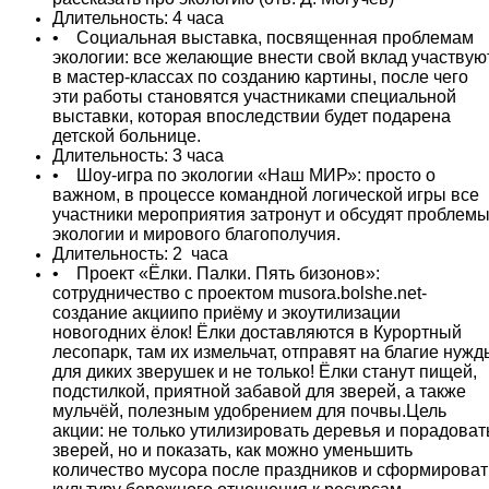
Длительность: 4 часа
• Социальная выставка, посвященная проблемам
экологии: все желающие внести свой вклад участвую
в мастер-классах по созданию картины, после чего
эти работы становятся участниками специальной
выставки, которая впоследствии будет подарена
детской больнице.
Длительность: 3 часа
• Шоу-игра по экологии «Наш МИР»: просто о
важном, в процессе командной логической игры все
участники мероприятия затронут и обсудят проблем
экологии и мирового благополучия.
Длительность: 2 часа
• Проект «Ёлки. Палки. Пять бизонов»:
сотрудничество с проектом musora.bolshe.net-
создание акциипо приёму и экоутилизации
новогодних ёлок! Ёлки доставляются в Курортный
лесопарк, там их измельчат, отправят на благие нужд
для диких зверушек и не только! Ёлки станут пищей,
подстилкой, приятной забавой для зверей, а также
мульчёй, полезным удобрением для почвы.Цель
акции: не только утилизировать деревья и порадоват
зверей, но и показать, как можно уменьшить
количество мусора после праздников и сформироват