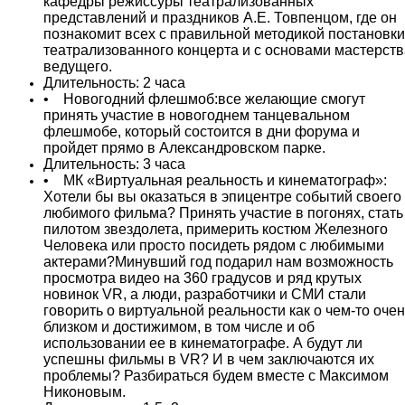
кафедры режиссуры театрализованных
представлений и праздников А.Е. Товпенцом, где он
познакомит всех с правильной методикой постановки
театрализованного концерта и с основами мастерств
ведущего.
Длительность: 2 часа
• Новогодний флешмоб:все желающие смогут
принять участие в новогоднем танцевальном
флешмобе, который состоится в дни форума и
пройдет прямо в Александровском парке.
Длительность: 3 часа
• МК «Виртуальная реальность и кинематограф»:
Хотели бы вы оказаться в эпицентре событий своего
любимого фильма? Принять участие в погонях, стать
пилотом звездолета, примерить костюм Железного
Человека или просто посидеть рядом с любимыми
актерами?Минувший год подарил нам возможность
просмотра видео на 360 градусов и ряд крутых
новинок VR, а люди, разработчики и СМИ стали
говорить о виртуальной реальности как о чем-то оче
близком и достижимом, в том числе и об
использовании ее в кинематографе. А будут ли
успешны фильмы в VR? И в чем заключаются их
проблемы? Разбираться будем вместе с Максимом
Никоновым.