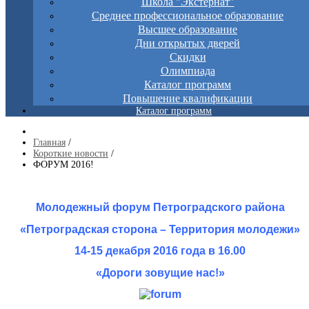
Школа "Экстернат"
Среднее профессиональное образование
Высшее образование
Дни открытых дверей
Скидки
Олимпиада
Каталог программ
Повышение квалификации
Каталог программ
Главная
/
Короткие новости
/
ФОРУМ 2016!
Молодежный форум Петроградского района
«Петроградская сторона – Территория молодежи»
14-15 декабря 2016 года в 16.00
«Дороги зовущие нас!»