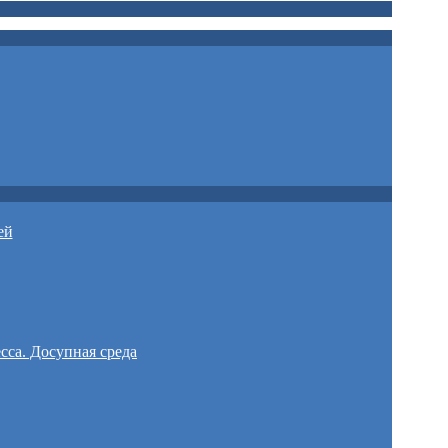
ей
сса. Досупная среда