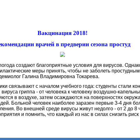
Вакцинация 2018!
екомендации врачей в предверии сезона простуд
 погода создают благоприятные условия для вирусов. Одна
илактические меры принять, чтобы не заболеть простудным
демиолог Галина Владимировна Токарева.
ики связывают с начало
м учебного года: студенты стали ко
вируса гриппа - от человека к человеку воздушно-капельны
яются в воздухе, затем осаждаются на поверхностях окруж
дей. Больной человек наиболее заразен первые 3-4 дня бо
ения. Во внешней среде вирусы живут недолго - от 2 до 8
иятия и помнить, что каждый из нас в силах снизить рис