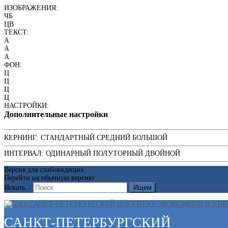
ИЗОБРАЖЕНИЯ:
ЧБ
ЦВ
ТЕКСТ:
A
A
A
ФОН:
Ц
Ц
Ц
Ц
НАСТРОЙКИ:
Дополнительные настройки
КЕРНИНГ:
СТАНДАРТНЫЙ
СРЕДНИЙ
БОЛЬШОЙ
ИНТЕРВАЛ:
ОДИНАРНЫЙ
ПОЛУТОРНЫЙ
ДВОЙНОЙ
Версия для слабовидящих
Перейти на обычную версию
Искать...
Ищем
САНКТ-ПЕТЕРБУРГСКИЙ