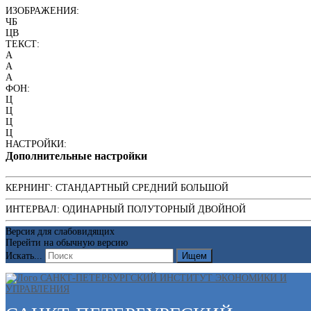
ИЗОБРАЖЕНИЯ:
ЧБ
ЦВ
ТЕКСТ:
A
A
A
ФОН:
Ц
Ц
Ц
Ц
НАСТРОЙКИ:
Дополнительные настройки
КЕРНИНГ:
СТАНДАРТНЫЙ
СРЕДНИЙ
БОЛЬШОЙ
ИНТЕРВАЛ:
ОДИНАРНЫЙ
ПОЛУТОРНЫЙ
ДВОЙНОЙ
Версия для слабовидящих
Перейти на обычную версию
Искать...
Ищем