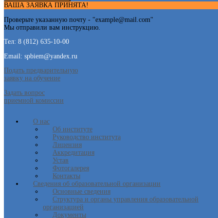
ВАША ЗАЯВКА ПРИНЯТА!
Проверьте указанную почту - "
example@mail.com
"
Мы отправили вам инструкцию.
Тел: 8 (812) 635-10-00
Email: spbiem@yandex.ru
Подать предварительную
заявку на обучение
Задать вопрос
приемной комиссии
О нас
Об институте
Руководство института
Лицензия
Аккредитация
Устав
Фотогалерея
Контакты
Сведения об образовательной организации
Основные сведения
Структура и органы управления образовательной
организацией
Документы