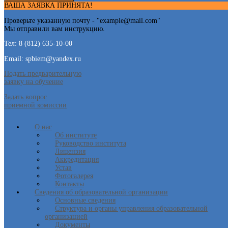
ВАША ЗАЯВКА ПРИНЯТА!
Проверьте указанную почту - "
example@mail.com
"
Мы отправили вам инструкцию.
Тел: 8 (812) 635-10-00
Email: spbiem@yandex.ru
Подать предварительную
заявку на обучение
Задать вопрос
приемной комиссии
О нас
Об институте
Руководство института
Лицензия
Аккредитация
Устав
Фотогалерея
Контакты
Сведения об образовательной организации
Основные сведения
Структура и органы управления образовательной
организацией
Документы