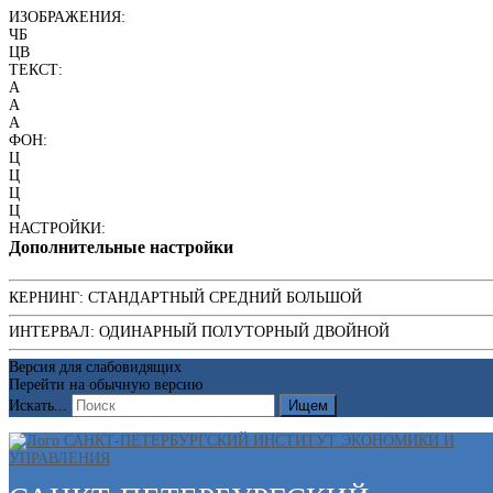
ИЗОБРАЖЕНИЯ:
ЧБ
ЦВ
ТЕКСТ:
A
A
A
ФОН:
Ц
Ц
Ц
Ц
НАСТРОЙКИ:
Дополнительные настройки
КЕРНИНГ:
СТАНДАРТНЫЙ
СРЕДНИЙ
БОЛЬШОЙ
ИНТЕРВАЛ:
ОДИНАРНЫЙ
ПОЛУТОРНЫЙ
ДВОЙНОЙ
Версия для слабовидящих
Перейти на обычную версию
Искать...
Ищем