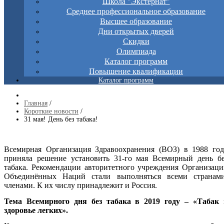
Школа "Экстернат"
Среднее профессиональное образование
Высшее образование
Дни открытых дверей
Скидки
Олимпиада
Каталог программ
Повышение квалификации
Каталог программ
Главная
/
Короткие новости
/
31 мая! День без табака!
Всемирная Организация Здравоохранения (ВОЗ) в 1988 год
приняла решение установить 31-го мая Всемирный день бе
табака. Рекомендации авторитетного учреждения Организац
Объединённых Наций стали выполняться всеми странами
членами. К их числу принадлежит и Россия.
Тема Всемирного дня без табака в 2019 году – «Табак 
здоровье легких».