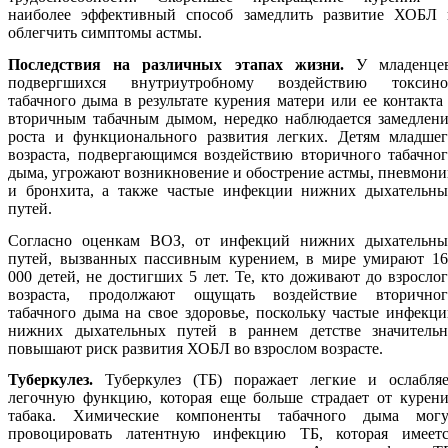
наиболее эффективный способ замедлить развитие ХОБЛ 
облегчить симптомы астмы.
Последствия на различных этапах жизни.
У младенцев
подвергшихся внутриутробному воздействию токсино
табачного дыма в результате курения матери или ее контакта
вторичным табачным дымом, нередко наблюдается замедлени
роста и функционального развития легких. Детям младшег
возраста, подвергающимся воздействию вторичного табачно
дыма, угрожают возникновение и обострение астмы, пневмон
и бронхита, а также частые инфекции нижних дыхательны
путей.
Согласно оценкам ВОЗ, от инфекций нижних дыхательны
путей, вызванных пассивным курением, в мире умирают 16
000 детей, не достигших 5 лет. Те, кто доживают до взросло
возраста, продолжают ощущать воздействие вторичног
табачного дыма на свое здоровье, поскольку частые инфекц
нижних дыхательных путей в раннем детстве значительн
повышают риск развития ХОБЛ во взрослом возрасте.
Туберкулез.
Туберкулез (ТБ) поражает легкие и ослабляе
легочную функцию, которая еще больше страдает от курени
табака. Химические компоненты табачного дыма могу
провоцировать латентную инфекцию ТБ, которая имеетс