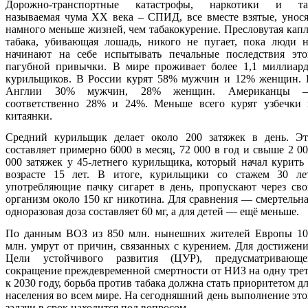
Дорожно-транспортные катастрофы, наркотики и та
называемая чума ХХ века – СПИД, все вместе взятые, унос
намного меньше жизней, чем табакокурение. Пресловутая кап
табака, убивающая лошадь, никого не пугает, пока люди н
начинают на себе испытывать печальные последствия это
пагубной привычки. В мире проживает более 1,1 миллиард
курильщиков. В России курят 58% мужчин и 12% женщин. 
Англии 30% мужчин, 28% женщин. Американцы 
соответственно 28% и 24%. Меньше всего курят узбечки 
китаянки.
Средний курильщик делает около 200 затяжек в день. Эт
составляет примерно 6000 в месяц, 72 000 в год и свыше 2 0
000 затяжек у 45-летнего курильщика, который начал курить
возрасте 15 лет. В итоге, курильщики со стажем 30 лет
употребляющие пачку сигарет в день, пропускают через св
организм около 150 кг никотина. Для сравнения — смертельн
одноразовая доза составляет 60 мг, а для детей — ещё меньше.
По данным ВОЗ из 850 млн. нынешних жителей Европы 10
млн. умрут от причин, связанных с курением. Для достижен
Цели устойчивого развития (ЦУР), предусматривающе
сокращение преждевременной смертности от НИЗ на одну тре
к 2030 году, борьба против табака должна стать приоритетом д
населения во всем мире. На сегодняшний день выполнение эт
задачи в срок находится под вопросом.