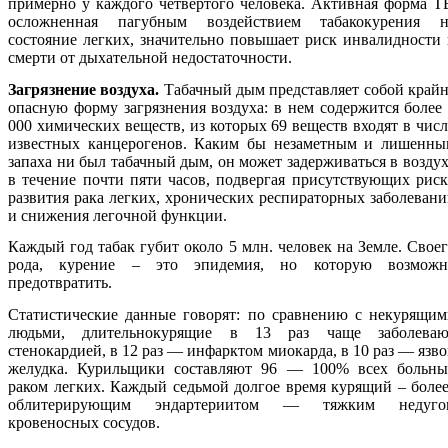
примерно у каждого четвертого человека. Активная форма Т
осложненная пагубным воздействием табакокурения н
состояние легких, значительно повышает риск инвалидности
смерти от дыхательной недостаточности.
Загрязнение воздуха.
Табачный дым представляет собой край
опасную форму загрязнения воздуха: в нем содержится более
000 химических веществ, из которых 69 веществ входят в чис
известных канцерогенов. Каким бы незаметным и лишенны
запаха ни был табачный дым, он может задерживаться в возду
в течение почти пяти часов, подвергая присутствующих рис
развития рака легких, хронических респираторных заболеван
и снижения легочной функции.
Каждый год табак губит около 5 млн. человек на Земле. Свое
рода, курение – это эпидемия, но которую возможн
предотвратить.
Статистические данные говорят: по сравнению с некурящим
людьми, длительнокурящие в 13 раз чаще заболеваю
стенокардией, в 12 раз — инфарктом миокарда, в 10 раз — язв
желудка. Курильщики составляют 96 — 100% всех больны
раком легких. Каждый седьмой долгое время курящий – боле
облитерирующим эндартериитом — тяжким недуго
кровеносных сосудов.