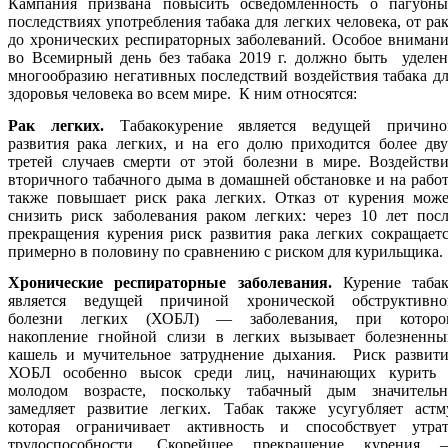
Кампания призвана повысить осведомленность о пагубны
последствиях употребления табака для легких человека, от ра
до хронических респираторных заболеваний. Особое вниман
во Всемирный день без табака 2019 г. должно быть уделен
многообразию негативных последствий воздействия табака д
здоровья человека во всем мире. К ним относятся:
Рак легких.
Табакокурение является ведущей причино
развития рака легких, и на его долю приходится более дв
третей случаев смерти от этой болезни в мире. Воздейств
вторичного табачного дыма в домашней обстановке и на рабо
также повышает риск рака легких. Отказ от курения може
снизить риск заболевания раком легких: через 10 лет пос
прекращения курения риск развития рака легких сокращает
примерно в половину по сравнению с риском для курильщика.
Хронические респираторные заболевания.
Курение табак
является ведущей причиной хронической обструктивно
болезни легких (ХОБЛ) — заболевания, при которо
накопление гнойной слизи в легких вызывает болезненны
кашель и мучительное затруднение дыхания. Риск развити
ХОБЛ особенно высок среди лиц, начинающих курить 
молодом возрасте, поскольку табачный дым значительн
замедляет развитие легких. Табак также усугубляет астму
которая ограничивает активность и способствует утрат
трудоспособности. Скорейшее прекращение курения 