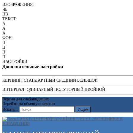
ИЗОБРАЖЕНИЯ:
ЧБ
ЦВ
ТЕКСТ:
A
A
A
ФОН:
Ц
Ц
Ц
Ц
НАСТРОЙКИ:
Дополнительные настройки
КЕРНИНГ:
СТАНДАРТНЫЙ
СРЕДНИЙ
БОЛЬШОЙ
ИНТЕРВАЛ:
ОДИНАРНЫЙ
ПОЛУТОРНЫЙ
ДВОЙНОЙ
Версия для слабовидящих
Перейти на обычную версию
Искать...
Ищем