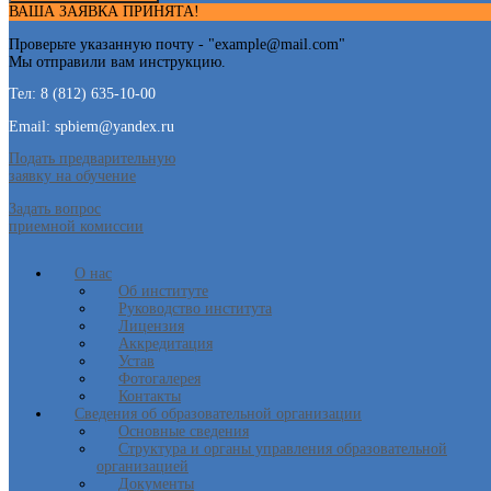
ВАША ЗАЯВКА ПРИНЯТА!
Проверьте указанную почту - "
example@mail.com
"
Мы отправили вам инструкцию.
Тел: 8 (812) 635-10-00
Email: spbiem@yandex.ru
Подать предварительную
заявку на обучение
Задать вопрос
приемной комиссии
О нас
Об институте
Руководство института
Лицензия
Аккредитация
Устав
Фотогалерея
Контакты
Сведения об образовательной организации
Основные сведения
Структура и органы управления образовательной
организацией
Документы