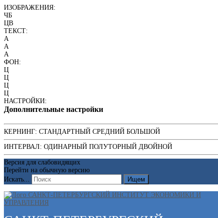
ИЗОБРАЖЕНИЯ:
ЧБ
ЦВ
ТЕКСТ:
A
A
A
ФОН:
Ц
Ц
Ц
Ц
НАСТРОЙКИ:
Дополнительные настройки
КЕРНИНГ:
СТАНДАРТНЫЙ
СРЕДНИЙ
БОЛЬШОЙ
ИНТЕРВАЛ:
ОДИНАРНЫЙ
ПОЛУТОРНЫЙ
ДВОЙНОЙ
Версия для слабовидящих
Перейти на обычную версию
Искать...
Ищем