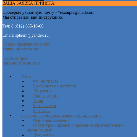
ВАША ЗАЯВКА ПРИНЯТА!
Проверьте указанную почту - "
example@mail.com
"
Мы отправили вам инструкцию.
Тел: 8 (812) 635-10-00
Email: spbiem@yandex.ru
Подать предварительную
заявку на обучение
Задать вопрос
приемной комиссии
О нас
Об институте
Руководство института
Лицензия
Аккредитация
Устав
Фотогалерея
Контакты
Сведения об образовательной организации
Основные сведения
Структура и органы управления образовательной
организацией
Документы