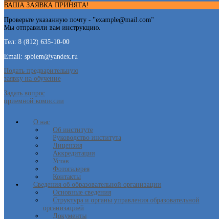
ВАША ЗАЯВКА ПРИНЯТА!
Проверьте указанную почту - "
example@mail.com
"
Мы отправили вам инструкцию.
Тел: 8 (812) 635-10-00
Email: spbiem@yandex.ru
Подать предварительную
заявку на обучение
Задать вопрос
приемной комиссии
О нас
Об институте
Руководство института
Лицензия
Аккредитация
Устав
Фотогалерея
Контакты
Сведения об образовательной организации
Основные сведения
Структура и органы управления образовательной
организацией
Документы