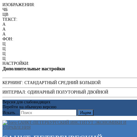
ИЗОБРАЖЕНИЯ:
ЧБ
ЦВ
ТЕКСТ:
A
A
A
ФОН:
Ц
Ц
Ц
Ц
НАСТРОЙКИ:
Дополнительные настройки
КЕРНИНГ:
СТАНДАРТНЫЙ
СРЕДНИЙ
БОЛЬШОЙ
ИНТЕРВАЛ:
ОДИНАРНЫЙ
ПОЛУТОРНЫЙ
ДВОЙНОЙ
Версия для слабовидящих
Перейти на обычную версию
Искать...
Ищем