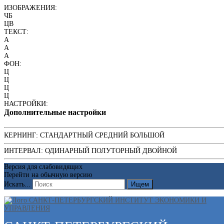
ИЗОБРАЖЕНИЯ:
ЧБ
ЦВ
ТЕКСТ:
A
A
A
ФОН:
Ц
Ц
Ц
Ц
НАСТРОЙКИ:
Дополнительные настройки
КЕРНИНГ:
СТАНДАРТНЫЙ
СРЕДНИЙ
БОЛЬШОЙ
ИНТЕРВАЛ:
ОДИНАРНЫЙ
ПОЛУТОРНЫЙ
ДВОЙНОЙ
Версия для слабовидящих
Перейти на обычную версию
Искать...
Ищем