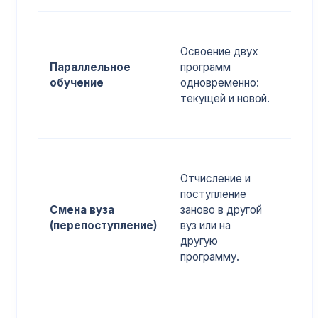
Пол
дипл
Освоение двух
запа
Параллельное
программ
нов
обучение
одновременно:
про
текущей и новой.
не т
врем
Отчисление и
поступление
Полн
Смена вуза
заново в другой
сво
(перепоступление)
вуз или на
выбо
другую
проф
программу.