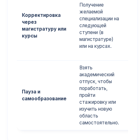
Не н
Получение
брос
желаемой
Корректировка
тек
специализации на
через
учёб
следующей
магистратуру или
Маги
ступени (в
курсы
позв
магистратуре)
смен
или на курсах.
деят
Взять
академический
Пом
отпуск, чтобы
пров
поработать,
инте
Пауза и
пройти
прак
самообразование
стажировку или
прин
изучить новую
осоз
область
реше
самостоятельно.