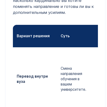
насколько кардинально вы хотите
поменять направление и готовы ли вы к
дополнительным усилиям.
Вариант решения
Суть
Плю
Сох
Смена
вуз,
направления
пере
Перевод внутри
обучения в
част
вуза
вашем
дисц
университете.
мен
бюро