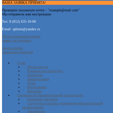
ВАША ЗАЯВКА ПРИНЯТА!
Проверьте указанную почту - "
example@mail.com
"
Мы отправили вам инструкцию.
Тел: 8 (812) 635-10-00
Email: spbiem@yandex.ru
Подать предварительную
заявку на обучение
Задать вопрос
приемной комиссии
О нас
Об институте
Руководство института
Лицензия
Аккредитация
Устав
Фотогалерея
Контакты
Сведения об образовательной организации
Основные сведения
Структура и органы управления образовательной
организацией
Документы