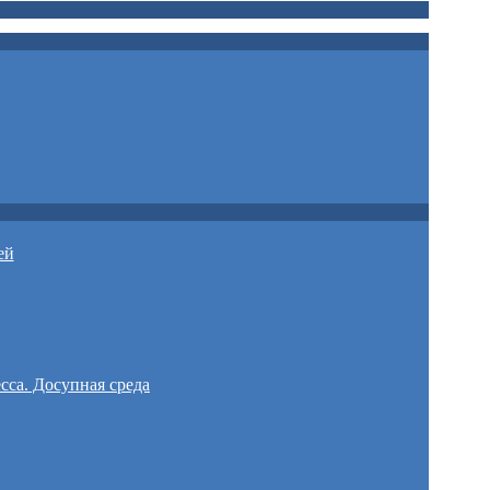
ей
сса. Досупная среда