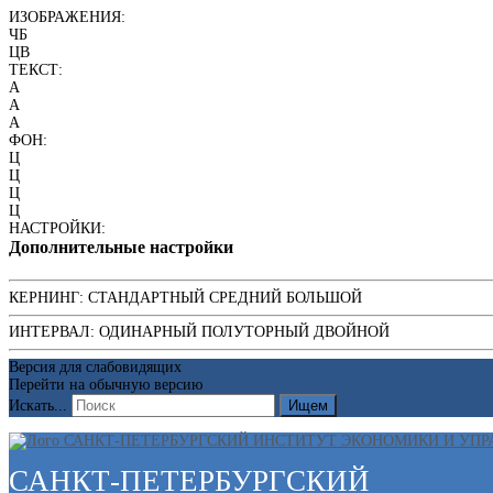
ИЗОБРАЖЕНИЯ:
ЧБ
ЦВ
ТЕКСТ:
A
A
A
ФОН:
Ц
Ц
Ц
Ц
НАСТРОЙКИ:
Дополнительные настройки
КЕРНИНГ:
СТАНДАРТНЫЙ
СРЕДНИЙ
БОЛЬШОЙ
ИНТЕРВАЛ:
ОДИНАРНЫЙ
ПОЛУТОРНЫЙ
ДВОЙНОЙ
Версия для слабовидящих
Перейти на обычную версию
Искать...
Ищем
САНКТ-ПЕТЕРБУРГСКИЙ